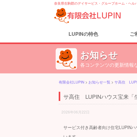
奈良県生駒郡のデイサービス・グループホーム・ヘルパ
LUPINの特色
ご
お知らせ
各コンテンツの更新情報な
有限会社LUPIN
>
お知らせ一覧
>
サ高住 LU
サ高住 LUPINハウス宝来
2026年06月22日
サービス付き高齢者向け住宅LUPIN
います。