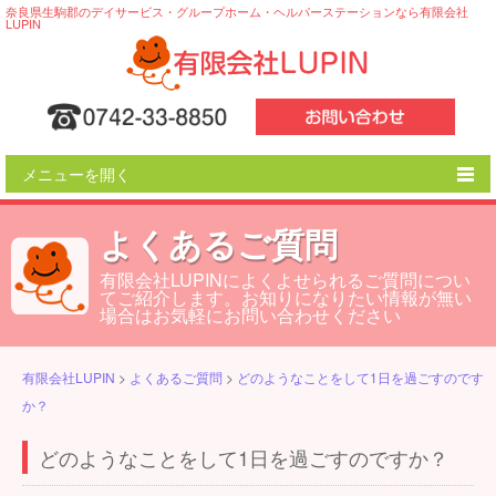
奈良県生駒郡のデイサービス・グループホーム・ヘルパーステーションなら有限会社
LUPIN
メニューを開く
LUPINの特色
よくあるご質問
ご利用の流れ
有限会社LUPINによくよせられるご質問につい
てご紹介します。お知りになりたい情報が無い
事業所一覧
場合はお気軽にお問い合わせください
会社概要
有限会社LUPIN
>
よくあるご質問
>
どのようなことをして1日を過ごすのです
よくあるご質問
か？
どのようなことをして1日を過ごすのですか？