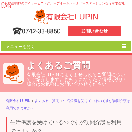
奈良県生駒郡のデイサービス・グループホーム・ヘルパーステーションなら有限会社
LUPIN
メニューを開く
LUPINの特色
よくあるご質問
ご利用の流れ
有限会社LUPINによくよせられるご質問につい
てご紹介します。お知りになりたい情報が無い
事業所一覧
場合はお気軽にお問い合わせください
会社概要
有限会社LUPIN
>
よくあるご質問
>
生活保護を受けているのですが訪問介護を
よくあるご質問
利用できますか？
生活保護を受けているのですが訪問介護を利用
できますか？