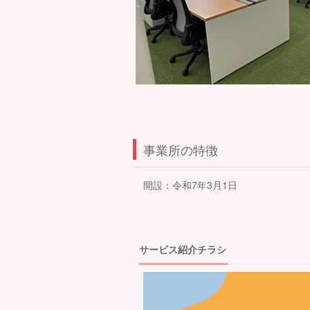
事業所の特徴
開設：令和
7
年
3
月
1
日
サービス紹介チラシ